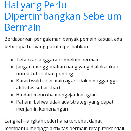
Hal yang Perlu
Dipertimbangkan Sebelum
Bermain
Berdasarkan pengalaman banyak pemain kasual, ada
beberapa hal yang patut diperhatikan:
Tetapkan anggaran sebelum bermain.
Jangan menggunakan uang yang dialokasikan
untuk kebutuhan penting.
Batasi waktu bermain agar tidak mengganggu
aktivitas sehari-hari.
Hindari mencoba mengejar kerugian.
Pahami bahwa tidak ada strategi yang dapat
menjamin kemenangan.
Langkah-langkah sederhana tersebut dapat
membantu menjaga aktivitas bermain tetap terkendali