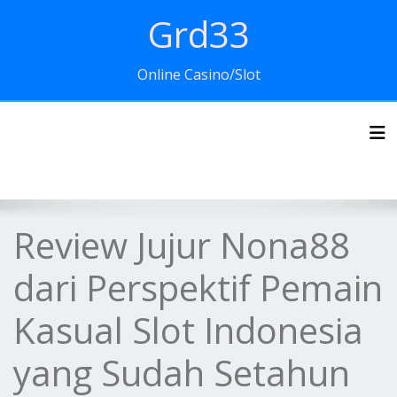
Skip
Grd33
to
content
Online Casino/Slot
Tog
Review Jujur Nona88
dari Perspektif Pemain
Kasual Slot Indonesia
yang Sudah Setahun