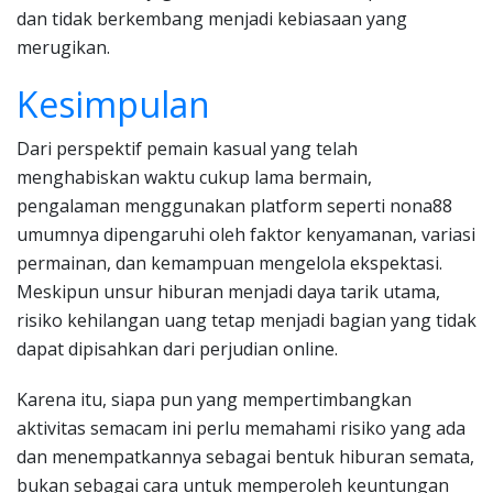
dan tidak berkembang menjadi kebiasaan yang
merugikan.
Kesimpulan
Dari perspektif pemain kasual yang telah
menghabiskan waktu cukup lama bermain,
pengalaman menggunakan platform seperti nona88
umumnya dipengaruhi oleh faktor kenyamanan, variasi
permainan, dan kemampuan mengelola ekspektasi.
Meskipun unsur hiburan menjadi daya tarik utama,
risiko kehilangan uang tetap menjadi bagian yang tidak
dapat dipisahkan dari perjudian online.
Karena itu, siapa pun yang mempertimbangkan
aktivitas semacam ini perlu memahami risiko yang ada
dan menempatkannya sebagai bentuk hiburan semata,
bukan sebagai cara untuk memperoleh keuntungan