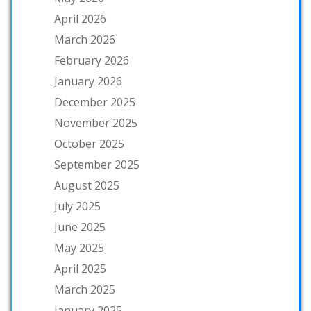
April 2026
March 2026
February 2026
January 2026
December 2025
November 2025
October 2025
September 2025
August 2025
July 2025
June 2025
May 2025
April 2025
March 2025
January 2025