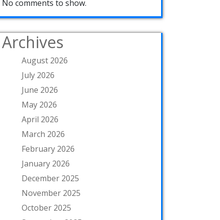
No comments to show.
Archives
August 2026
July 2026
June 2026
May 2026
April 2026
March 2026
February 2026
January 2026
December 2025
November 2025
October 2025