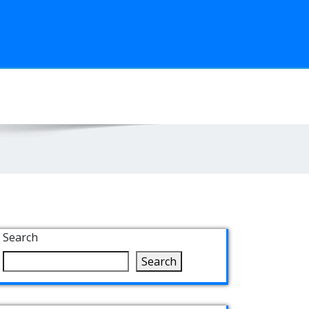
Search
Search