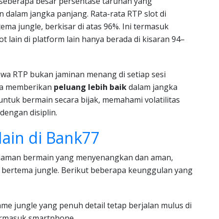
seberapa besar persentase taruhan yang
 dalam jangka panjang. Rata-rata RTP slot di
ma jungle, berkisar di atas 96%. Ini termasuk
t lain di platform lain hanya berada di kisaran 94–
wa RTP bukan jaminan menang di setiap sesi
nya memberikan
peluang lebih baik
dalam jangka
untuk bermain secara bijak, memahami volatilitas
engan disiplin.
ain di Bank77
laman bermain yang menyenangkan dan aman,
t bertema jungle. Berikut beberapa keunggulan yang
me jungle yang penuh detail tetap berjalan mulus di
ermasuk smartphone.