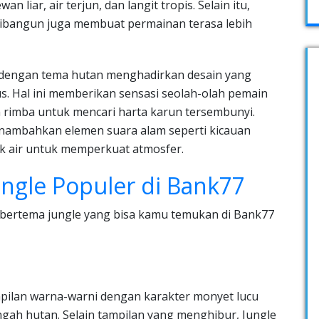
n liar, air terjun, dan langit tropis. Selain itu,
ibangun juga membuat permainan terasa lebih
dengan tema hutan menghadirkan desain yang
us. Hal ini memberikan sensasi seolah-olah pemain
 rimba untuk mencari harta karun tersembunyi.
ambahkan elemen suara alam seperti kicauan
k air untuk memperkuat atmosfer.
ungle Populer di Bank77
t bertema jungle yang bisa kamu temukan di Bank77
pilan warna-warni dengan karakter monyet lucu
ngah hutan. Selain tampilan yang menghibur, Jungle