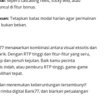
al:
Seperti cascading reels, sticky wild, atau
ncul di fitur bonus.
san:
Tetapkan batas modal harian agar permainan
, bukan beban.
k77 menawarkan kombinasi antara visual eksotis dan
k. Dengan RTP tinggi dan fitur-fitur yang seru,
up dan penuh kejutan. Baik kamu pecinta
is indah, atau pemburu RTP tinggi, game-game
ilihan tepat.
an dan menemukan keberuntungan tersembunyi?
rimba digital Bank77, dan biarkan petualangan