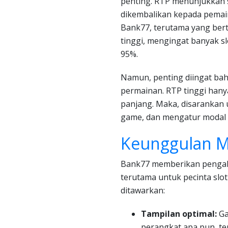
penting. RTP menunjukkan 
dikembalikan kepada pemain
Bank77, terutama yang berte
tinggi, mengingat banyak slo
95%.
Namun, penting diingat bah
permainan. RTP tinggi ha
panjang. Maka, disarankan 
game, dan mengatur modal d
Keunggulan M
Bank77 memberikan penga
terutama untuk pecinta slo
ditawarkan:
Tampilan optimal:
Ga
perangkat apa pun, t