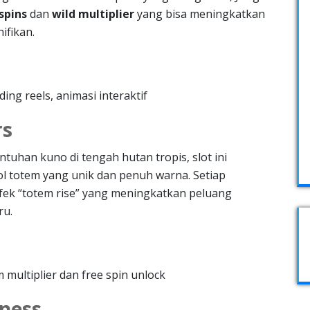
spins
dan
wild multiplier
yang bisa meningkatkan
ifikan.
ing reels, animasi interaktif
rs
tuhan kuno di tengah hutan tropis, slot ini
l totem yang unik dan penuh warna. Setiap
ek “totem rise” yang meningkatkan peluang
ru.
multiplier dan free spin unlock
ness