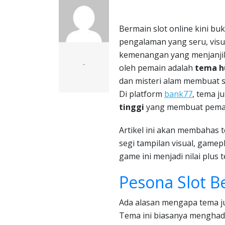
Bermain slot online kini bu
pengalaman yang seru, visua
kemenangan yang menjanjika
-
oleh pemain adalah
tema h
dan misteri alam membuat s
Di platform
bank77
, tema j
tinggi
yang membuat pemai
Artikel ini akan membahas t
segi tampilan visual, game
game ini menjadi nilai plus t
Pesona Slot B
Ada alasan mengapa tema ju
Tema ini biasanya menghad