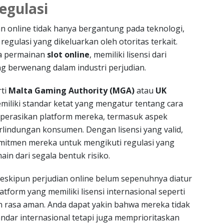
egulasi
n online tidak hanya bergantung pada teknologi,
regulasi yang dikeluarkan oleh otoritas terkait.
ia permainan
slot online
, memiliki lisensi dari
 berwenang dalam industri perjudian.
rti
Malta Gaming Authority (MGA)
atau
UK
emiliki standar ketat yang mengatur tentang cara
erasikan platform mereka, termasuk aspek
rlindungan konsumen. Dengan lisensi yang valid,
itmen mereka untuk mengikuti regulasi yang
in dari segala bentuk risiko.
meskipun perjudian online belum sepenuhnya diatur
atform yang memiliki lisensi internasional seperti
rasa aman. Anda dapat yakin bahwa mereka tidak
ndar internasional tetapi juga memprioritaskan