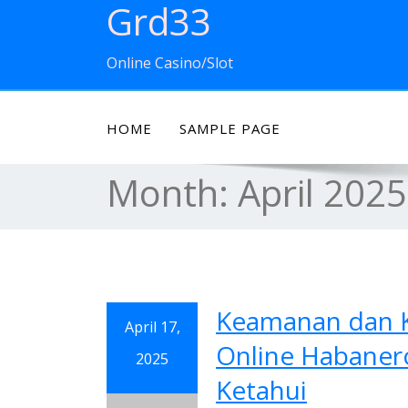
Grd33
Skip
to
content
Online Casino/Slot
HOME
SAMPLE PAGE
Month:
April 2025
Keamanan dan K
April 17,
Online Habaner
2025
Ketahui