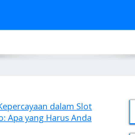
epercayaan dalam Slot
o: Apa yang Harus Anda