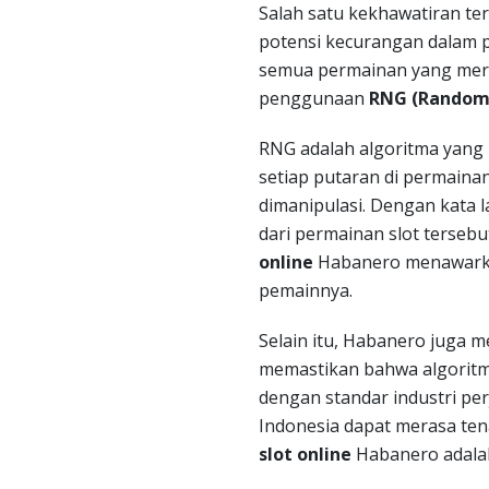
Salah satu kekhawatiran te
potensi kecurangan dalam
semua permainan yang merek
penggunaan
RNG (Random
RNG adalah algoritma yang 
setiap putaran di permainan
dimanipulasi. Dengan kata l
dari permainan slot terseb
online
Habanero menawarkan
pemainnya.
Selain itu, Habanero juga m
memastikan bahwa algoritm
dengan standar industri per
Indonesia dapat merasa ten
slot online
Habanero adalah