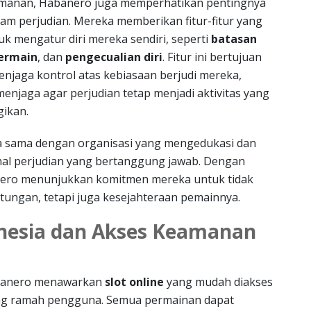
eamanan, Habanero juga memperhatikan pentingnya
am perjudian. Mereka memberikan fitur-fitur yang
 mengatur diri mereka sendiri, seperti
batasan
ermain
, dan
pengecualian diri
. Fitur ini bertujuan
jaga kontrol atas kebiasaan berjudi mereka,
njaga agar perjudian tetap menjadi aktivitas yang
ikan.
ja sama dengan organisasi yang mengedukasi dan
l perjudian yang bertanggung jawab. Dengan
anero menunjukkan komitmen mereka untuk tidak
ngan, tetapi juga kesejahteraan pemainnya.
nesia dan Akses Keamanan
abanero menawarkan
slot online
yang mudah diakses
ng ramah pengguna. Semua permainan dapat