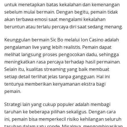
untuk menetapkan batas kekalahan dan kemenangan
sebelum mulai bermain. Dengan begitu, pemain tidak
akan terbawa emosi saat mengalami kekalahan
beruntun atau terlalu percaya diri saat sedang menang.
Keunggulan bermain Sic Bo melalui Ion Casino adalah
pengalaman live yang lebih realistis. Pemain dapat
melihat langsung proses pengocokan dadu, sehingga
meningkatkan rasa percaya terhadap hasil permainan.
Selain itu, kualitas streaming yang baik membuat
setiap detail terlihat jelas tanpa gangguan. Hal ini
tentunya memberikan kenyamanan ekstra bagi
pemain.
Strategi lain yang cukup populer adalah membagi
taruhan ke beberapa pilihan sekaligus. Dengan cara
ini, pemain bisa memperkecil risiko kehilangan seluruh
taruhan dalam satu ronde. Misalnya, mengombinasikan