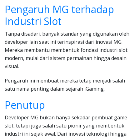
Pengaruh MG terhadap
Industri Slot
Tanpa disadari, banyak standar yang digunakan oleh
developer lain saat ini terinspirasi dari inovasi MG.
Mereka membantu membentuk fondasi industri slot
modern, mulai dari sistem permainan hingga desain
visual.
Pengaruh ini membuat mereka tetap menjadi salah
satu nama penting dalam sejarah iGaming.
Penutup
Developer MG bukan hanya sekadar pembuat game
slot, tetapi juga salah satu pionir yang membentuk
industri ini sejak awal. Dari inovasi teknologi hingga