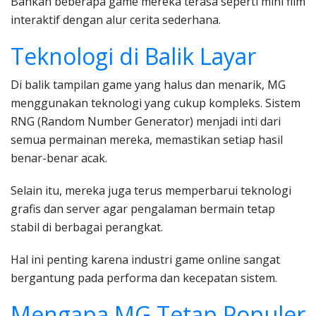
Bahkan beberapa game mereka terasa seperti mini film
interaktif dengan alur cerita sederhana.
Teknologi di Balik Layar
Di balik tampilan game yang halus dan menarik, MG
menggunakan teknologi yang cukup kompleks. Sistem
RNG (Random Number Generator) menjadi inti dari
semua permainan mereka, memastikan setiap hasil
benar-benar acak.
Selain itu, mereka juga terus memperbarui teknologi
grafis dan server agar pengalaman bermain tetap
stabil di berbagai perangkat.
Hal ini penting karena industri game online sangat
bergantung pada performa dan kecepatan sistem.
Mengapa MG Tetap Populer