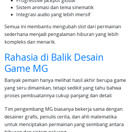
Progressive jackpot global
Sistem animasi dan tema sinematik
Integrasi audio yang lebih imersif
Semua ini membantu mengubah slot dari permainan
sederhana menjadi pengalaman hiburan yang lebih
kompleks dan menarik.
Rahasia di Balik Desain
Game MG
Banyak pemain hanya melihat hasil akhir berupa game
yang seru dimainkan, tetapi sedikit yang tahu bahwa
proses pembuatannya cukup panjang dan detail.
Tim pengembang MG biasanya bekerja sama dengan
desainer grafis, penulis cerita, dan ahli matematika
untuk menciptakan permainan yang seimbang antara