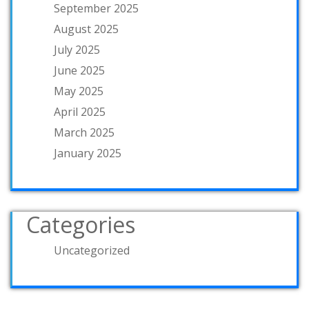
September 2025
August 2025
July 2025
June 2025
May 2025
April 2025
March 2025
January 2025
Categories
Uncategorized