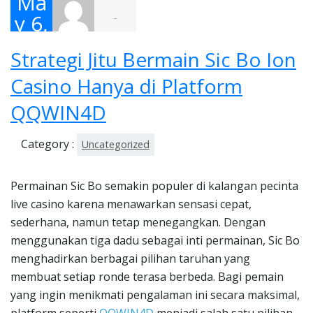
Ma
y 6,
-
202
Strategi Jitu Bermain Sic Bo Ion
6
Casino Hanya di Platform
QQWIN4D
Category :
Uncategorized
Permainan Sic Bo semakin populer di kalangan pecinta
live casino karena menawarkan sensasi cepat,
sederhana, namun tetap menegangkan. Dengan
menggunakan tiga dadu sebagai inti permainan, Sic Bo
menghadirkan berbagai pilihan taruhan yang
membuat setiap ronde terasa berbeda. Bagi pemain
yang ingin menikmati pengalaman ini secara maksimal,