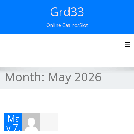
Skip
Grd33
to
content
Online Casino/Slot
Tog
Month:
May 2026
Ma
y 7,
-