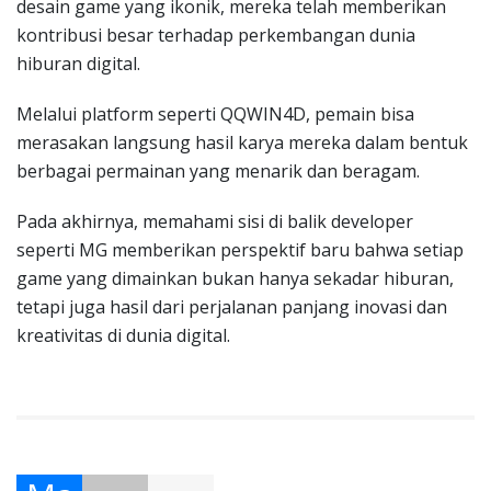
desain game yang ikonik, mereka telah memberikan
kontribusi besar terhadap perkembangan dunia
hiburan digital.
Melalui platform seperti QQWIN4D, pemain bisa
merasakan langsung hasil karya mereka dalam bentuk
berbagai permainan yang menarik dan beragam.
Pada akhirnya, memahami sisi di balik developer
seperti MG memberikan perspektif baru bahwa setiap
game yang dimainkan bukan hanya sekadar hiburan,
tetapi juga hasil dari perjalanan panjang inovasi dan
kreativitas di dunia digital.