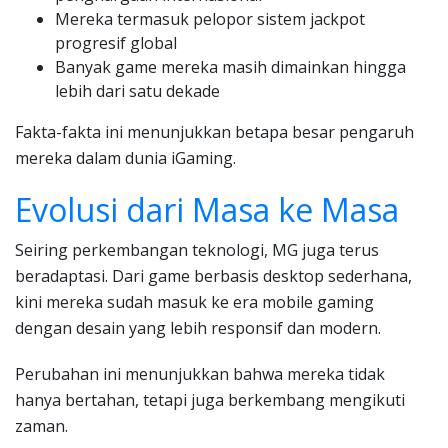
Mereka termasuk pelopor sistem jackpot
progresif global
Banyak game mereka masih dimainkan hingga
lebih dari satu dekade
Fakta-fakta ini menunjukkan betapa besar pengaruh
mereka dalam dunia iGaming.
Evolusi dari Masa ke Masa
Seiring perkembangan teknologi, MG juga terus
beradaptasi. Dari game berbasis desktop sederhana,
kini mereka sudah masuk ke era mobile gaming
dengan desain yang lebih responsif dan modern.
Perubahan ini menunjukkan bahwa mereka tidak
hanya bertahan, tetapi juga berkembang mengikuti
zaman.