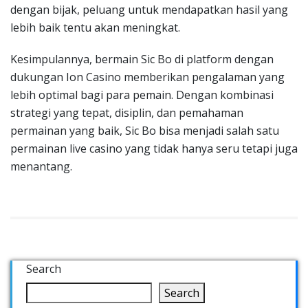
dengan bijak, peluang untuk mendapatkan hasil yang
lebih baik tentu akan meningkat.
Kesimpulannya, bermain Sic Bo di platform dengan
dukungan Ion Casino memberikan pengalaman yang
lebih optimal bagi para pemain. Dengan kombinasi
strategi yang tepat, disiplin, dan pemahaman
permainan yang baik, Sic Bo bisa menjadi salah satu
permainan live casino yang tidak hanya seru tetapi juga
menantang.
Search
Search