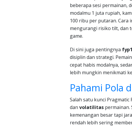
beberapa sesi permainan, de
modalmu 1 juta rupiah, kam
100 ribu per putaran. Cara
mengurangi risiko tilt, da
game.
Di sini juga pentingnya
fyp
disiplin dan strategi. Pem
cepat habis modalnya, sed
lebih mungkin menikmati k
Pahami Pola da
Salah satu kunci Pragmati
dan
volatilitas
permainan. S
kemenangan besar tapi jara
rendah lebih sering member