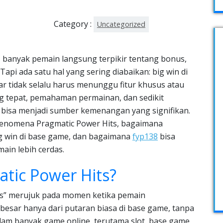
Category :
Uncategorized
, banyak pemain langsung terpikir tentang bonus,
 Tapi ada satu hal yang sering diabaikan: big win di
r tidak selalu harus menunggu fitur khusus atau
g tepat, pemahaman permainan, dan sedikit
bisa menjadi sumber kemenangan yang signifikan.
 fenomena Pragmatic Power Hits, bagaimana
 win di base game, dan bagaimana
fyp138
bisa
main lebih cerdas.
atic Power Hits?
its” merujuk pada momen ketika pemain
sar hanya dari putaran biasa di base game, tanpa
lam banyak game online, terutama slot, base game