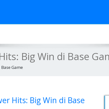
Hits: Big Win di Base G
di Base Game
er Hits: Big Win di Base