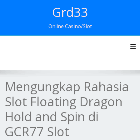
Skip
Grd33
to
content
Online Casino/Slot
Tog
Mengungkap Rahasia
Slot Floating Dragon
Hold and Spin di
GCR77 Slot