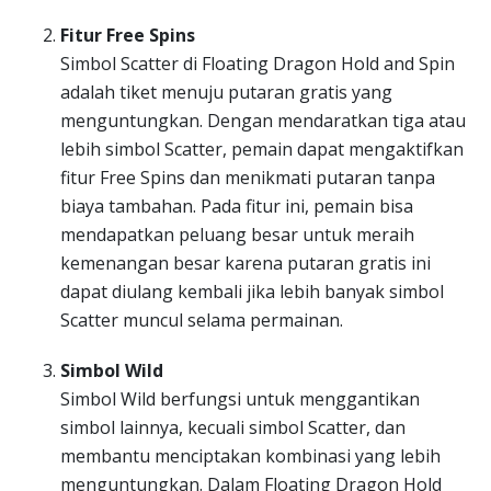
Fitur Free Spins
Simbol Scatter di Floating Dragon Hold and Spin
adalah tiket menuju putaran gratis yang
menguntungkan. Dengan mendaratkan tiga atau
lebih simbol Scatter, pemain dapat mengaktifkan
fitur Free Spins dan menikmati putaran tanpa
biaya tambahan. Pada fitur ini, pemain bisa
mendapatkan peluang besar untuk meraih
kemenangan besar karena putaran gratis ini
dapat diulang kembali jika lebih banyak simbol
Scatter muncul selama permainan.
Simbol Wild
Simbol Wild berfungsi untuk menggantikan
simbol lainnya, kecuali simbol Scatter, dan
membantu menciptakan kombinasi yang lebih
menguntungkan. Dalam Floating Dragon Hold