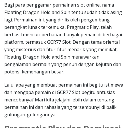
Bagi para penggemar permainan slot online, nama
Floating Dragon Hold and Spin tentu sudah tidak asing
lagi. Permainan ini, yang dirilis oleh pengembang
perangkat lunak terkemuka, Pragmatic Play, telah
berhasil mencuri perhatian banyak pemain di berbagai
platform, termasuk GCR77 Slot. Dengan tema oriental
yang misterius dan fitur-fitur menarik yang memikat,
Floating Dragon Hold and Spin menawarkan
pengalaman bermain yang penuh dengan kejutan dan
potensi kemenangan besar.
Lalu, apa yang membuat permainan ini begitu istimewa
dan mengapa pemain di GCR77 Slot begitu antusias
mencobanya? Mari kita jelajahi lebih dalam tentang
permainan ini dan rahasia yang tersembunyi di balik
gulungan-gulungannya.