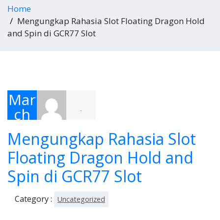
Home
Mengungkap Rahasia Slot Floating Dragon Hold
and Spin di GCR77 Slot
Mar
ch
-
11,
Mengungkap Rahasia Slot
202
Floating Dragon Hold and
5
Spin di GCR77 Slot
Category :
Uncategorized