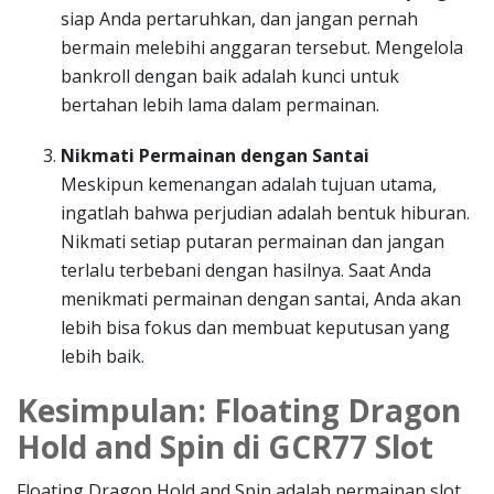
siap Anda pertaruhkan, dan jangan pernah
bermain melebihi anggaran tersebut. Mengelola
bankroll dengan baik adalah kunci untuk
bertahan lebih lama dalam permainan.
Nikmati Permainan dengan Santai
Meskipun kemenangan adalah tujuan utama,
ingatlah bahwa perjudian adalah bentuk hiburan.
Nikmati setiap putaran permainan dan jangan
terlalu terbebani dengan hasilnya. Saat Anda
menikmati permainan dengan santai, Anda akan
lebih bisa fokus dan membuat keputusan yang
lebih baik.
Kesimpulan: Floating Dragon
Hold and Spin di GCR77 Slot
Floating Dragon Hold and Spin adalah permainan slot