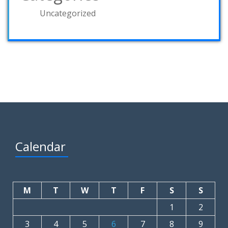
Uncategorized
Calendar
M
T
W
T
F
S
S
1
2
3
4
5
6
7
8
9