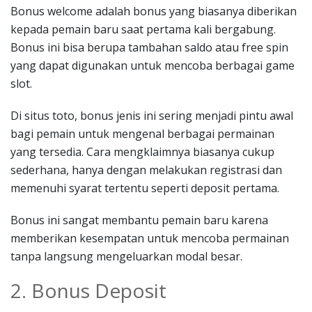
Bonus welcome adalah bonus yang biasanya diberikan
kepada pemain baru saat pertama kali bergabung.
Bonus ini bisa berupa tambahan saldo atau free spin
yang dapat digunakan untuk mencoba berbagai game
slot.
Di situs toto, bonus jenis ini sering menjadi pintu awal
bagi pemain untuk mengenal berbagai permainan
yang tersedia. Cara mengklaimnya biasanya cukup
sederhana, hanya dengan melakukan registrasi dan
memenuhi syarat tertentu seperti deposit pertama.
Bonus ini sangat membantu pemain baru karena
memberikan kesempatan untuk mencoba permainan
tanpa langsung mengeluarkan modal besar.
2. Bonus Deposit