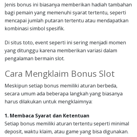
Jenis bonus ini biasanya memberikan hadiah tambahan
bagi pemain yang memenuhi syarat tertentu, seperti
mencapai jumlah putaran tertentu atau mendapatkan
kombinasi simbol spesifik.
Di situs toto, event seperti ini sering menjadi momen
yang ditunggu karena memberikan variasi dalam
pengalaman bermain slot.
Cara Mengklaim Bonus Slot
Meskipun setiap bonus memiliki aturan berbeda,
secara umum ada beberapa langkah yang biasanya
harus dilakukan untuk mengklaimnya:
1. Membaca Syarat dan Ketentuan
Setiap bonus memiliki aturan tertentu seperti minimal
deposit, waktu klaim, atau game yang bisa digunakan.