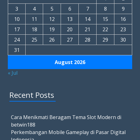
3
4
5
6
7
8
9
10
11
12
13
14
15
16
17
18
19
20
21
22
23
24
25
26
27
28
29
30
31
August 2026
« Jul
Recent Posts
Cara Menikmati Beragam Tema Slot Modern di
betwin188
Perkembangan Mobile Gameplay di Pasar Digital
Indonesia