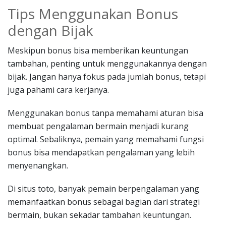
Tips Menggunakan Bonus
dengan Bijak
Meskipun bonus bisa memberikan keuntungan
tambahan, penting untuk menggunakannya dengan
bijak. Jangan hanya fokus pada jumlah bonus, tetapi
juga pahami cara kerjanya.
Menggunakan bonus tanpa memahami aturan bisa
membuat pengalaman bermain menjadi kurang
optimal. Sebaliknya, pemain yang memahami fungsi
bonus bisa mendapatkan pengalaman yang lebih
menyenangkan.
Di situs toto, banyak pemain berpengalaman yang
memanfaatkan bonus sebagai bagian dari strategi
bermain, bukan sekadar tambahan keuntungan.