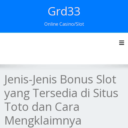
Skip
Grd33
to
content
Online Casino/Slot
Tog
Jenis-Jenis Bonus Slot
yang Tersedia di Situs
Toto dan Cara
Mengklaimnya