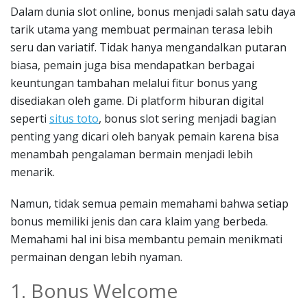
Dalam dunia slot online, bonus menjadi salah satu daya
tarik utama yang membuat permainan terasa lebih
seru dan variatif. Tidak hanya mengandalkan putaran
biasa, pemain juga bisa mendapatkan berbagai
keuntungan tambahan melalui fitur bonus yang
disediakan oleh game. Di platform hiburan digital
seperti
situs toto
, bonus slot sering menjadi bagian
penting yang dicari oleh banyak pemain karena bisa
menambah pengalaman bermain menjadi lebih
menarik.
Namun, tidak semua pemain memahami bahwa setiap
bonus memiliki jenis dan cara klaim yang berbeda.
Memahami hal ini bisa membantu pemain menikmati
permainan dengan lebih nyaman.
1. Bonus Welcome