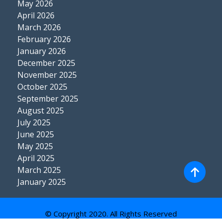
May 2026
April 2026
March 2026
February 2026
January 2026
December 2025
November 2025
October 2025
September 2025
August 2025
July 2025
June 2025
May 2025
April 2025
March 2025
January 2025
© Copyright 2020. All Rights Reserved