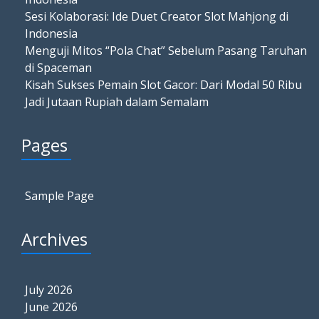
Sesi Kolaborasi: Ide Duet Creator Slot Mahjong di
Indonesia
Menguji Mitos “Pola Chat” Sebelum Pasang Taruhan
di Spaceman
Kisah Sukses Pemain Slot Gacor: Dari Modal 50 Ribu
Jadi Jutaan Rupiah dalam Semalam
Pages
Sample Page
Archives
July 2026
June 2026