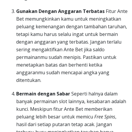
Gunakan Dengan Anggaran Terbatas
Fitur Ante
Bet memungkinkan kamu untuk meningkatkan
peluang kemenangan dengan tambahan taruhan,
tetapi kamu harus selalu ingat untuk bermain
dengan anggaran yang terbatas. Jangan terlalu
sering mengaktifkan Ante Bet jika saldo
permainanmu sudah menipis. Pastikan untuk
menetapkan batas dan berhenti ketika
anggaranmu sudah mencapai angka yang
ditentukan.
Bermain dengan Sabar
Seperti halnya dalam
banyak permainan slot lainnya, kesabaran adalah
kunci. Meskipun fitur Ante Bet memberikan
peluang lebih besar untuk memicu
Free Spins
,
hasil dari setiap putaran tetap acak. Jangan