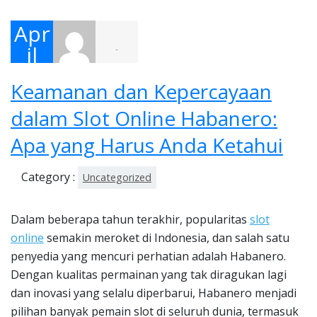
Apr
il
-
17,
Keamanan dan Kepercayaan
202
5
dalam Slot Online Habanero:
Apa yang Harus Anda Ketahui
Category :
Uncategorized
Dalam beberapa tahun terakhir, popularitas
slot
online
semakin meroket di Indonesia, dan salah satu
penyedia yang mencuri perhatian adalah Habanero.
Dengan kualitas permainan yang tak diragukan lagi
dan inovasi yang selalu diperbarui, Habanero menjadi
pilihan banyak pemain slot di seluruh dunia, termasuk