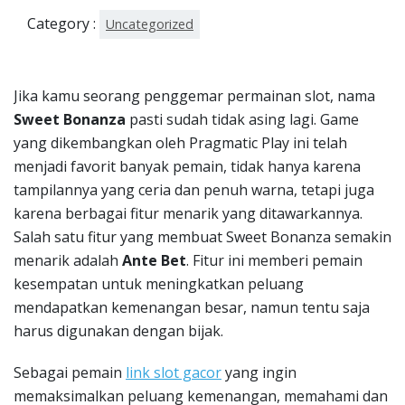
Category :
Uncategorized
Jika kamu seorang penggemar permainan slot, nama
Sweet Bonanza
pasti sudah tidak asing lagi. Game
yang dikembangkan oleh Pragmatic Play ini telah
menjadi favorit banyak pemain, tidak hanya karena
tampilannya yang ceria dan penuh warna, tetapi juga
karena berbagai fitur menarik yang ditawarkannya.
Salah satu fitur yang membuat Sweet Bonanza semakin
menarik adalah
Ante Bet
. Fitur ini memberi pemain
kesempatan untuk meningkatkan peluang
mendapatkan kemenangan besar, namun tentu saja
harus digunakan dengan bijak.
Sebagai pemain
link slot gacor
yang ingin
memaksimalkan peluang kemenangan, memahami dan