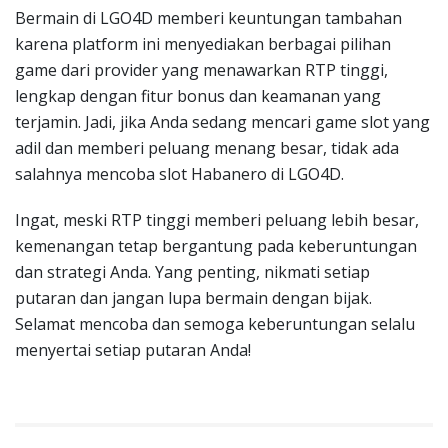
Bermain di LGO4D memberi keuntungan tambahan
karena platform ini menyediakan berbagai pilihan
game dari provider yang menawarkan RTP tinggi,
lengkap dengan fitur bonus dan keamanan yang
terjamin. Jadi, jika Anda sedang mencari game slot yang
adil dan memberi peluang menang besar, tidak ada
salahnya mencoba slot Habanero di LGO4D.
Ingat, meski RTP tinggi memberi peluang lebih besar,
kemenangan tetap bergantung pada keberuntungan
dan strategi Anda. Yang penting, nikmati setiap
putaran dan jangan lupa bermain dengan bijak.
Selamat mencoba dan semoga keberuntungan selalu
menyertai setiap putaran Anda!