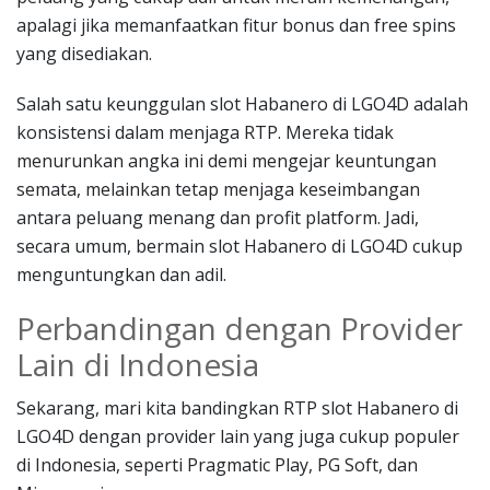
apalagi jika memanfaatkan fitur bonus dan free spins
yang disediakan.
Salah satu keunggulan slot Habanero di LGO4D adalah
konsistensi dalam menjaga RTP. Mereka tidak
menurunkan angka ini demi mengejar keuntungan
semata, melainkan tetap menjaga keseimbangan
antara peluang menang dan profit platform. Jadi,
secara umum, bermain slot Habanero di LGO4D cukup
menguntungkan dan adil.
Perbandingan dengan Provider
Lain di Indonesia
Sekarang, mari kita bandingkan RTP slot Habanero di
LGO4D dengan provider lain yang juga cukup populer
di Indonesia, seperti Pragmatic Play, PG Soft, dan