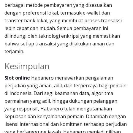
berbagai metode pembayaran yang disesuaikan
dengan preferensi lokal, termasuk e-wallet dan
transfer bank lokal, yang membuat proses transaksi
lebih cepat dan mudah. Semua pembayaran ini
dilindungi oleh teknologi enkripsi yang memastikan
bahwa setiap transaksi yang dilakukan aman dan
terjamin.
Kesimpulan
Slot online
Habanero menawarkan pengalaman
perjudian yang aman, adil, dan terpercaya bagi pemain
di Indonesia. Dari segi keamanan data, algoritma
permainan yang adil, hingga dukungan pelanggan
yang responsif, Habanero telah mengutamakan
kepuasan dan kenyamanan pemain. Ditambah dengan
lisensi internasional dan komitmen terhadap perjudian
yang bertanggung jawab, Habanero menjadi pilihan