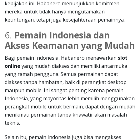
kebijakan ini, Habanero menunjukkan komitmen
mereka untuk tidak hanya mengutamakan
keuntungan, tetapi juga kesejahteraan pemainnya.
6.
Pemain Indonesia dan
Akses Keamanan yang Mudah
Bagi pemain Indonesia, Habanero menawarkan
slot
online
yang mudah diakses dan memiliki antarmuka
yang ramah pengguna. Semua permainan dapat
diakses tanpa hambatan, baik di perangkat desktop
maupun mobile. Ini sangat penting karena pemain
Indonesia, yang mayoritas lebih memilih menggunakan
perangkat mobile untuk bermain, dapat dengan mudah
menikmati permainan tanpa khawatir akan masalah
teknis.
Selain itu, pemain Indonesia juga bisa mengakses