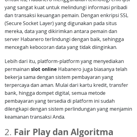
yang sangat kuat untuk melindungi informasi pribadi
dan transaksi keuangan pemain. Dengan enkripsi SSL
(Secure Socket Layer) yang digunakan pada situs
mereka, data yang dikirimkan antara pemain dan
server Habanero terlindungi dengan baik, sehingga
mencegah kebocoran data yang tidak diinginkan.
Lebih dari itu, platform-platform yang menyediakan
permainan
slot online
Habanero juga biasanya telah
bekerja sama dengan sistem pembayaran yang
terpercaya dan aman. Mulai dari kartu kredit, transfer
bank, hingga dompet digital, semua metode
pembayaran yang tersedia di platform ini sudah
dilengkapi dengan sistem perlindungan yang menjamin
keamanan transaksi Anda.
2.
Fair Play dan Algoritma