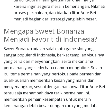
terburu-buru meningkatkan taruhan hanya
karena ingin segera meraih kemenangan. Nikmati
proses permainan, dan biarkan fitur Ante Bet
menjadi bagian dari strategi yang lebih besar.
Mengapa Sweet Bonanza
Menjadi Favorit di Indonesia?
Sweet Bonanza adalah salah satu game slot yang
sangat populer di Indonesia, berkat tampilan visualnya
yang ceria dan menyenangkan, serta mekanisme
permainan yang sederhana namun menghibur. Selain
itu, tema permainan yang berfokus pada permen dan
buah-buahan memberikan kesan yang manis dan
menyenangkan, sesuai dengan namanya. Fitur Ante Bet
tentu saja menambah daya tarik permainan ini,
memberikan pemain kesempatan untuk meraih
kemenangan lebih besar dengan cara yang mudah.