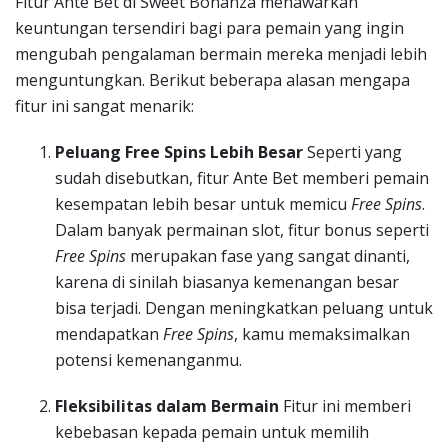
Fitur Ante Bet di Sweet Bonanza menawarkan
keuntungan tersendiri bagi para pemain yang ingin
mengubah pengalaman bermain mereka menjadi lebih
menguntungkan. Berikut beberapa alasan mengapa
fitur ini sangat menarik:
Peluang Free Spins Lebih Besar
Seperti yang
sudah disebutkan, fitur Ante Bet memberi pemain
kesempatan lebih besar untuk memicu
Free Spins
.
Dalam banyak permainan slot, fitur bonus seperti
Free Spins
merupakan fase yang sangat dinanti,
karena di sinilah biasanya kemenangan besar
bisa terjadi. Dengan meningkatkan peluang untuk
mendapatkan
Free Spins
, kamu memaksimalkan
potensi kemenanganmu.
Fleksibilitas dalam Bermain
Fitur ini memberi
kebebasan kepada pemain untuk memilih