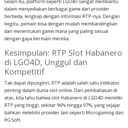
Selain itu, platform seperti LGO4D sangat membantu
dalam menyediakan berbagai game dari provider
berbeda, lengkap dengan informasi RTP-nya. Dengan
begitu, pemain bisa dengan mudah membandingkan
dan menentukan game mana yang paling sesuai
dengan gaya bermain mereka.
Kesimpulan: RTP Slot Habanero
di LGO4D, Unggul dan
Kompetitif
Tak dapat dipungkiri, RTP adalah salah satu indikator
penting dalam dunia slot online. Dari pembahasan di
atas, kita tahu bahwa slot Habanero di LGO4D memiliki
RTP yang tinggi, sekitar 96% hingga 97%, yang sejajar
bahkan melebihi provider lain seperti Microgaming dan
PG Soft.